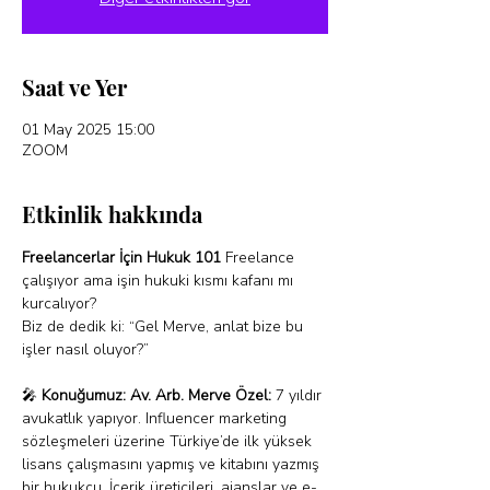
Saat ve Yer
01 May 2025 15:00
ZOOM
Etkinlik hakkında
Freelancerlar İçin Hukuk 101 
Freelance 
çalışıyor ama işin hukuki kısmı kafanı mı 
kurcalıyor?
Biz de dedik ki: “Gel Merve, anlat bize bu 
işler nasıl oluyor?”
🎤 
Konuğumuz: Av. Arb. Merve Özel: 
7 yıldır 
avukatlık yapıyor. Influencer marketing 
sözleşmeleri üzerine Türkiye’de ilk yüksek 
lisans çalışmasını yapmış ve kitabını yazmış 
bir hukukçu. İçerik üreticileri, ajanslar ve e-