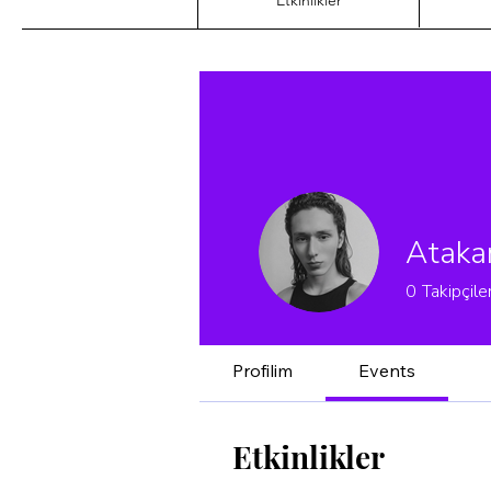
Etkinlikler
Ataka
0
Takipçile
Profilim
Events
Etkinlikler