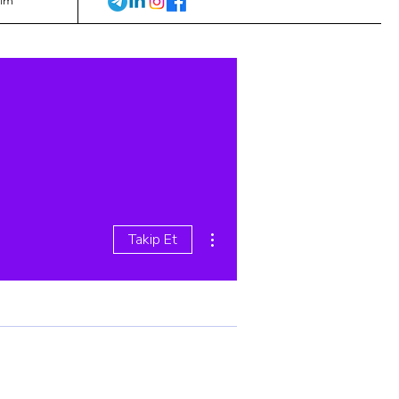
lim
Diğer Eylemler
Takip Et