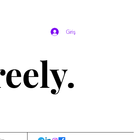
Giriş
eely.