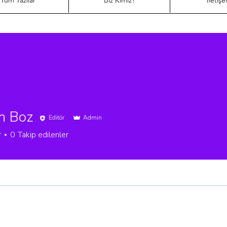
Tüm Yazılar
Biz Kimiz?
İletişe
n Boz
Editör
Admin
r
0
Takip edilenler