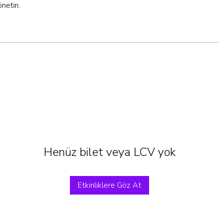
önetin.
Henüz bilet veya LCV yok
Etkinliklere Göz At