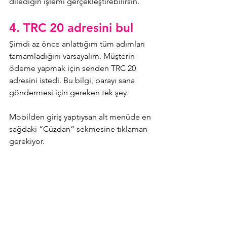
dilediğin işlemi gerçekleştirebilirsin.
4. TRC 20 adresini bul
Şimdi az önce anlattığım tüm adımları 
tamamladığını varsayalım. Müşterin 
ödeme yapmak için senden TRC 20 
adresini istedi. Bu bilgi, parayı sana 
göndermesi için gereken tek şey.
Mobilden giriş yaptıysan alt menüde en 
sağdaki “Cüzdan” sekmesine tıklaman 
gerekiyor.
Ardından karşına çıkan ekranda 3 tane 
buton göreceksin.