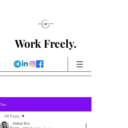
Work Freely.
Yazı
All Posts
Atakan Boz