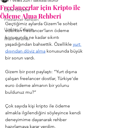
All Posts
11 Ara 2024
7 dakikada okunur
Freelancerlar için Kripto ile
Dijital Göçebe
Ödeme Alma Rehberi
Freelancer Rehberi
Geçtiğimiz aylarda Gizem’le sohbet 
Uzaktan Çalışma
ederken freelancer’ların ödeme 
konusunda ne kadar sıkıntı 
İlham Verenler
yaşadığından bahsettik. Özellikle 
yurt 
dışından döviz alma
 konusunda büyük 
bir sorun vardı.
Gizem bir post paylaştı: “
Yurt dışına 
çalışan freelancer dostlar, Türkiye'de 
euro ödeme almanın bir yolunu 
buldunuz mu?”
Çok sayıda kişi kripto ile ödeme 
almakla ilgilendiğini söyleyince kendi 
deneyimime dayanarak rehber 
hazırlamaya karar verdim.