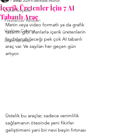
All Posts
3 Haz 2024
4 dakikada okunur
İçerik Üretenler İçin 7 AI
Dijital Göçebe
Tabanlı Araç
Freelancer Rehberi
Metin veya video formatlı ya da grafik 
Uzaktan Çalışma
tasarım gibi alanlarla içerik üretenlerin 
faydalanabileceği pek çok AI tabanlı 
İlham Verenler
araç var. Ve sayıları her geçen gün 
artıyor.
Üstelik bu araçlar, sadece verimlilik 
sağlamanın ötesinde yeni fikirler 
geliştirmeni yani bir nevi beyin fırtınası 