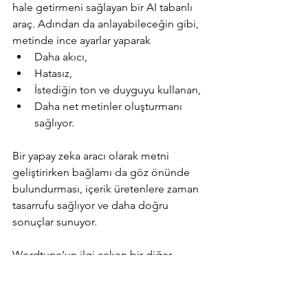
hale getirmeni sağlayan bir AI tabanlı 
araç. Adından da anlayabileceğin gibi, 
metinde ince ayarlar yaparak 
Daha akıcı, 
Hatasız,
İstediğin ton ve duyguyu kullanan,
Daha net metinler oluşturmanı 
sağlıyor.
Bir yapay zeka aracı olarak metni 
geliştirirken bağlamı da göz önünde 
bulundurması, içerik üretenlere zaman 
tasarrufu sağlıyor ve daha doğru 
sonuçlar sunuyor.
Wordtune’un ilgi çeken bir diğer 
özelliği ise alternatifler sunuyor olması. 
Sunduğu alternatiflerden bir seçim 
yapıyorsun ve aslında bu, yazma 