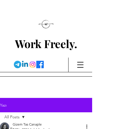
Work Freely.
Yazı
All Posts
Gizem Tas Canaple