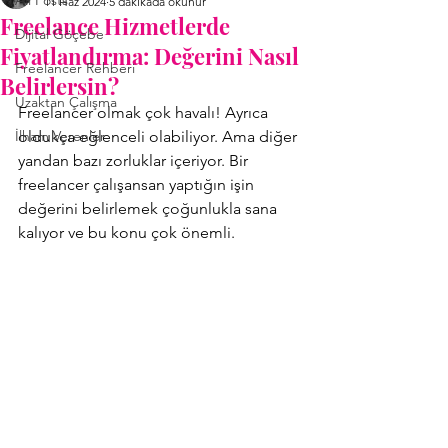
All Posts
11 Haz 2024
5 dakikada okunur
Freelance Hizmetlerde
Dijital Göçebe
Fiyatlandırma: Değerini Nasıl
Freelancer Rehberi
Belirlersin?
Uzaktan Çalışma
Freelancer olmak çok havalı! Ayrıca 
İlham Verenler
oldukça eğlenceli olabiliyor. Ama diğer 
yandan bazı zorluklar içeriyor. Bir 
freelancer çalışansan yaptığın işin 
değerini belirlemek çoğunlukla sana 
kalıyor ve bu konu çok önemli. 