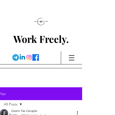
Work Freely.
Yazı
All Posts
Gizem Tas Canaple