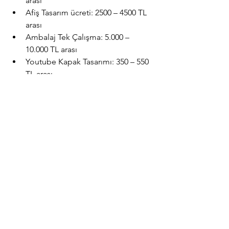
arası
Afiş Tasarım ücreti: 2500 – 4500 TL 
arası
Ambalaj Tek Çalışma: 5.000 – 
10.000 TL arası
Youtube Kapak Tasarımı: 350 – 550 
TL arası
30 saniyelik video: 5.000 – 10.000 
TL arası
(
kaynak
)
Bu aralık hala bir fikir vermiyor, 
biliyorum ama en azından taban fiyatı 
belirlerken işine yarayabilir. Bu taban 
fiyatları uygulamaya gayret etmek 
pazarın ölmemesini de sağlar.
Yurtdışında ise fiyatlar daha çok saat 
bazlı ilerliyor. Yabancılara hizmet 